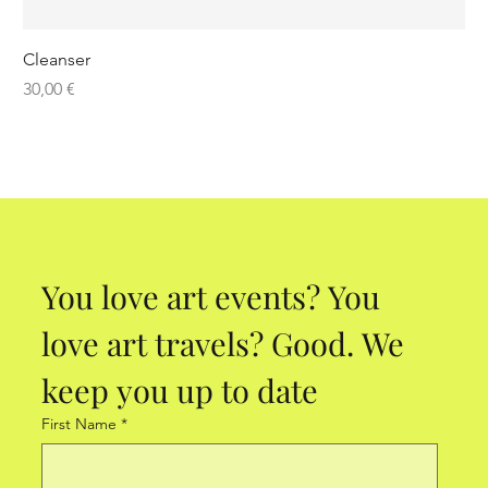
Cleanser
Preis
30,00 €
You love art events? You 
love art travels? Good. We 
keep you up to date
First Name
*