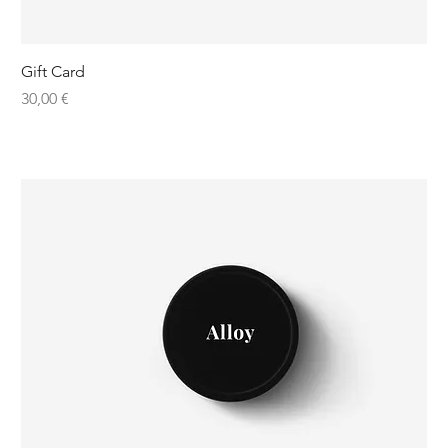
Gift Card
Preis
30,00 €