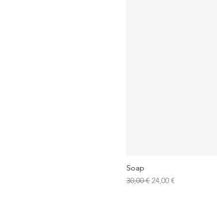
Soap
Standardpreis
Sale-Preis
30,00 €
24,00 €